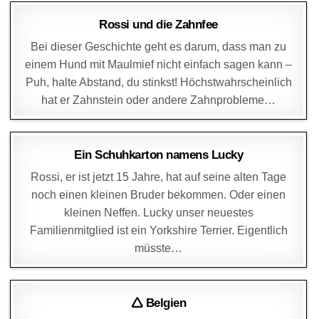
DAGMAR
6. FEBRUAR 2025
Rossi und die Zahnfee
Bei dieser Geschichte geht es darum, dass man zu
einem Hund mit Maulmief nicht einfach sagen kann –
Puh, halte Abstand, du stinkst! Höchstwahrscheinlich
hat er Zahnstein oder andere Zahnprobleme…
DAGMAR
30. JANUAR 2025
Ein Schuhkarton namens Lucky
Rossi, er ist jetzt 15 Jahre, hat auf seine alten Tage
noch einen kleinen Bruder bekommen. Oder einen
kleinen Neffen. Lucky unser neuestes
Familienmitglied ist ein Yorkshire Terrier. Eigentlich
müsste…
DAGMAR
1. AUGUST 2024
🛆 Belgien