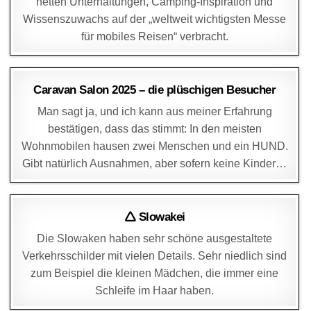
netten Unterhaltungen, Camping-Inspiration und
Wissenszuwachs auf der „weltweit wichtigsten Messe
für mobiles Reisen“ verbracht.
DAGMAR
3. SEPTEMBER 2025
Caravan Salon 2025 – die plüschigen Besucher
Man sagt ja, und ich kann aus meiner Erfahrung
bestätigen, dass das stimmt: In den meisten
Wohnmobilen hausen zwei Menschen und ein HUND.
Gibt natürlich Ausnahmen, aber sofern keine Kinder…
DAGMAR
1. SEPTEMBER 2025
🛆 Slowakei
Die Slowaken haben sehr schöne ausgestaltete
Verkehrsschilder mit vielen Details. Sehr niedlich sind
zum Beispiel die kleinen Mädchen, die immer eine
Schleife im Haar haben.