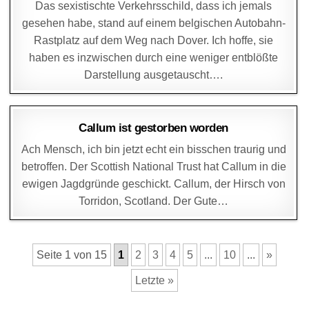
Das sexistischte Verkehrsschild, dass ich jemals
gesehen habe, stand auf einem belgischen Autobahn-
Rastplatz auf dem Weg nach Dover. Ich hoffe, sie
haben es inzwischen durch eine weniger entblößte
Darstellung ausgetauscht….
DAGMAR
22. JUNI 2024
Callum ist gestorben worden
Ach Mensch, ich bin jetzt echt ein bisschen traurig und
betroffen. Der Scottish National Trust hat Callum in die
ewigen Jagdgründe geschickt. Callum, der Hirsch von
Torridon, Scotland. Der Gute…
Seite 1 von 15
1
2
3
4
5
...
10
...
»
Letzte »