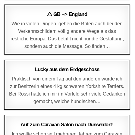
DAGMAR
1. SEPTEMBER 2025
🛆 GB –> England
Wie in vielen Dingen, gehen die Briten auch bei den
Verkehrsschildern völlig andere Wege als das
restliche Europa. Das betrifft nicht nur die Gestaltung,
sondern auch die Message. So finden…
DAGMAR
1. SEPTEMBER 2025
Lucky aus dem Erdgeschoss
Praktisch von einem Tag auf den anderen wurde ich
zur Besitzerin eines 4 kg schweren Yorkshire Terriers.
Bei Rossi hatte ich mir im Vorfeld sehr viele Gedanken
gemacht, welche hundischen…
DAGMAR
29. AUGUST 2025
Auf zum Caravan Salon nach Düsseldorf!
Ich wollte schon seit mehreren Jahren zum Caravan